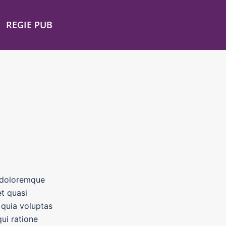
REGIE PUB
m doloremque
et quasi
 quia voluptas
ui ratione