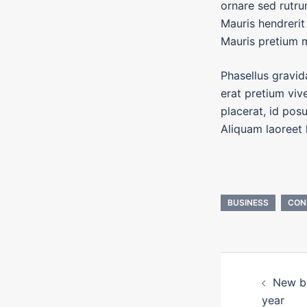
ornare sed rutrum
Mauris hendrerit
Mauris pretium 
Phasellus gravida
erat pretium viv
placerat, id pos
Aliquam laoreet l
BUSINESS
CON
NAVIG
New bu
D’ART
year