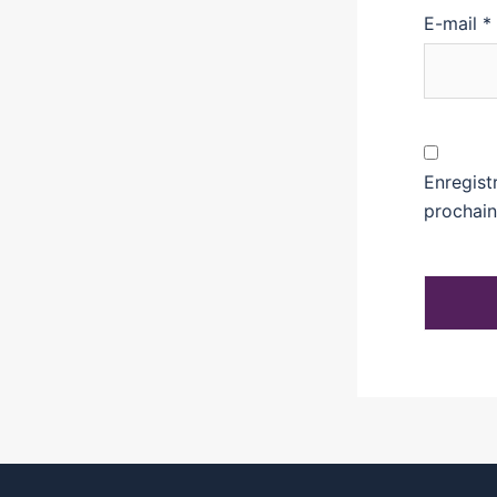
E-mail
*
Enregist
prochai