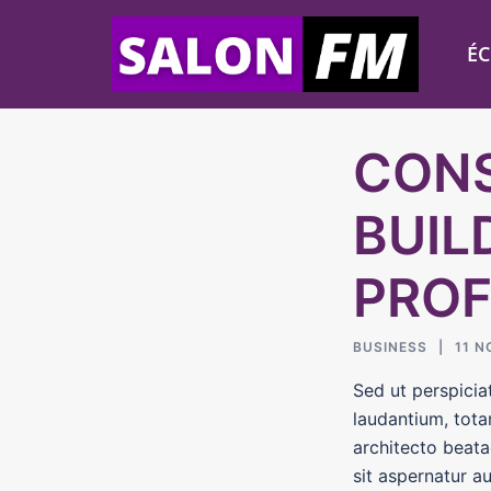
Aller
au
É
contenu
CONS
BUIL
PROF
BUSINESS
11 N
Sed ut perspicia
laudantium, tota
architecto beat
sit aspernatur a