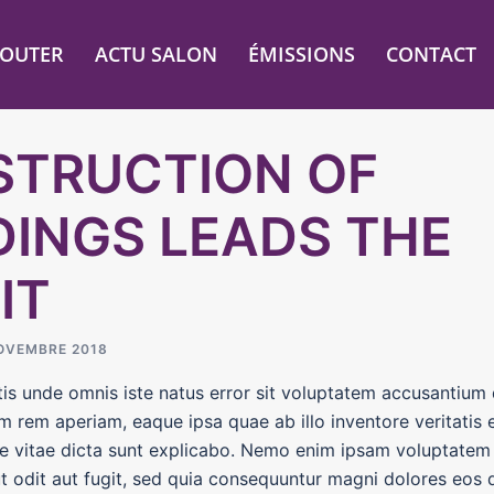
COUTER
ACTU SALON
ÉMISSIONS
CONTACT
TRUCTION OF
DINGS LEADS THE
IT
OVEMBRE 2018
tis unde omnis iste natus error sit voluptatem accusantiu
m rem aperiam, eaque ipsa quae ab illo inventore veritatis 
ae vitae dicta sunt explicabo. Nemo enim ipsam voluptatem
ut odit aut fugit, sed quia consequuntur magni dolores eos q