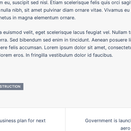
 eu, suscipit sed nisl. Etiam scelerisque felis quis orci sagit
 nulla nibh, sit amet pulvinar diam ornare vitae. Vivamus eu 
metus in magna elementum ornare.
 euismod velit, eget scelerisque lacus feugiat vel. Nullam t
erra. Sed bibendum sed enim in tincidunt. Aenean posuere li
uere felis accumsan. Lorem ipsum dolor sit amet, consectetur
orem eros. In fringilla vestibulum dolor id faucibus.
STRUCTION
ATION
siness plan for next
Government is launc
ICLE
aero