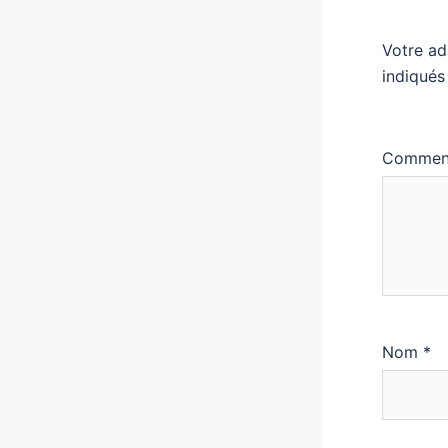
Votre ad
indiqué
Commen
Nom
*