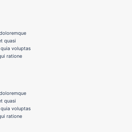
m doloremque
et quasi
 quia voluptas
ui ratione
m doloremque
et quasi
 quia voluptas
ui ratione