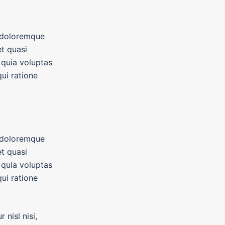
m doloremque
et quasi
 quia voluptas
ui ratione
m doloremque
et quasi
 quia voluptas
ui ratione
 nisl nisi,